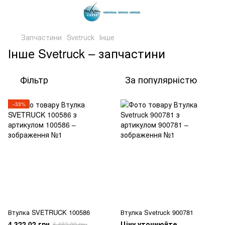
Запчастини
Svetruck
Інше
Інше Svetruck – запчастини
Фільтр
За популярністю
−33%
Втулка SVETRUCK 100586
Втулка Svetruck 900781
4 322.02 грн
Ціну уточнюйте
6 483.00 грн