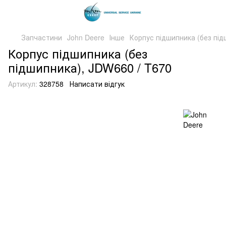
Запчастини
John Deere
Інше
Корпус підшипника (без під
Корпус підшипника (без
підшипника), JDW660 / T670
Артикул:
328758
Написати відгук