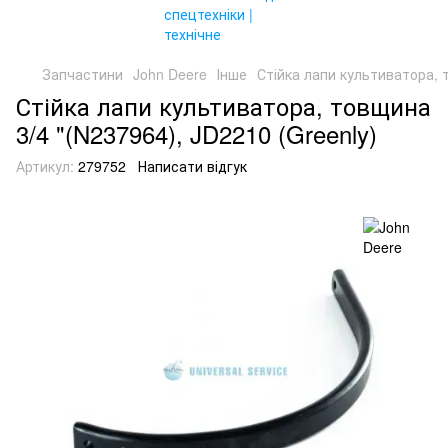
Запчастини
John Deere
Інше
Стійка лапи культиватора, 
Стійка лапи культиватора, товщина
3/4 "(N237964), JD2210 (Greenly)
Артикул:
279752
Написати відгук