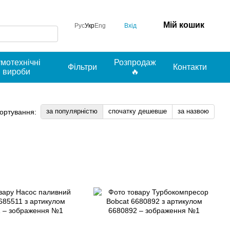
Мій кошик
Вхід
Рус
Укр
Eng
умотехнічні
Розпродаж
Фільтри
Контакти
вироби
🔥
за популярністю
спочатку дешевше
за назвою
ортування: