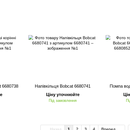
t 6680738
Напівкільця Bobcat 6680741
Помпа вод
е
Ціну уточнюйте
Ці
Під замовлення
Пі
Назад
1
2
3
4
Вперед