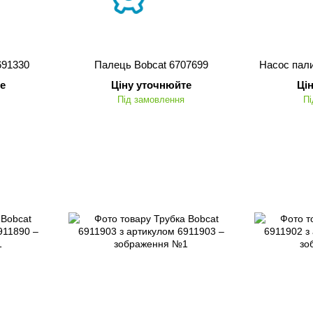
691330
Палець Bobcat 6707699
Насос пали
е
Ціну уточнюйте
Ці
Під замовлення
Пі