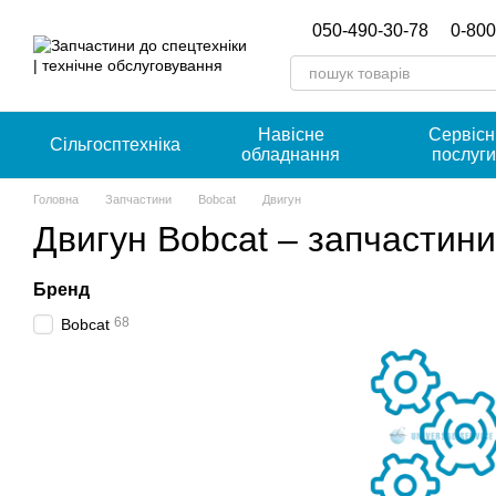
Перейти к основному контенту
050-490-30-78
0-800
Навісне
Сервісн
Сільгосптехніка
обладнання
послуг
Головна
Запчастини
Bobcat
Двигун
Двигун Bobcat – запчастини
Бренд
68
Bobcat