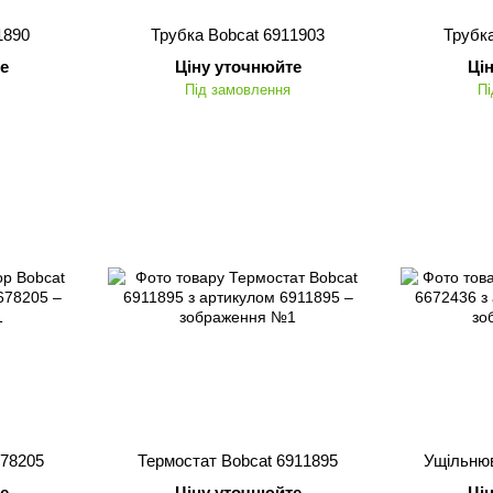
1890
Трубка Bobcat 6911903
Трубк
е
Ціну уточнюйте
Ці
Під замовлення
Пі
678205
Термостат Bobcat 6911895
Ущільнюв
е
Ціну уточнюйте
Ці