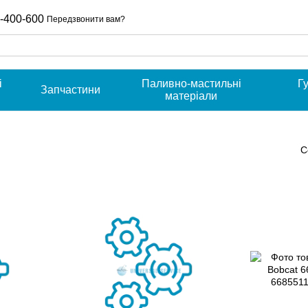
-400-600
Передзвонити вам?
і
Паливно-мастильні
Г
Запчастини
и
матеріали
С