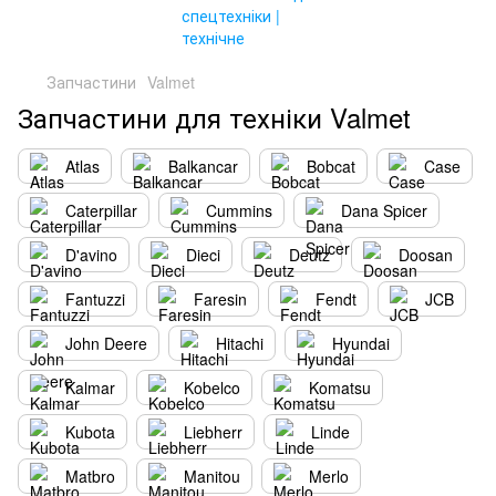
Запчастини
Valmet
Запчастини для техніки Valmet
Atlas
Balkancar
Bobcat
Case
Caterpillar
Cummins
Dana Spicer
D'avino
Dieci
Deutz
Doosan
Fantuzzi
Faresin
Fendt
JCB
John Deere
Hitachi
Hyundai
Kalmar
Kobelco
Komatsu
Kubota
Liebherr
Linde
Matbro
Manitou
Merlo