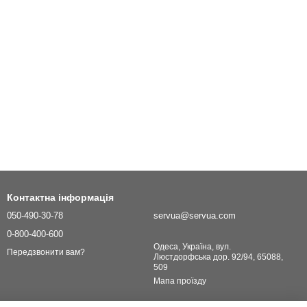
Контактна інформація
050-490-30-78
servua@servua.com
0-800-400-600
Одеса, Україна, вул.
Передзвонити вам?
Люстдорфська дор. 92/94, 65088,
509
Мапа проїзду