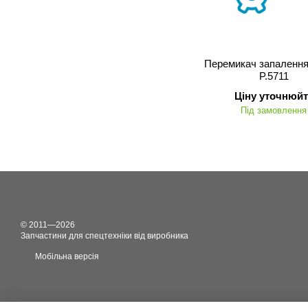
Перемикач запалення
P.5711
Ціну уточнюйт
Під замовлення
© 2011—2026
Запчастини для спецтехніки від виробника
Мобільна версія