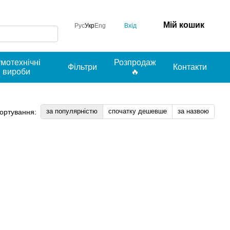
Мій кошик
Вхід
Рус
Укр
Eng
умотехнічні
Розпродаж
Фільтри
Контакти
вироби
🔥
за популярністю
спочатку дешевше
за назвою
ортування: