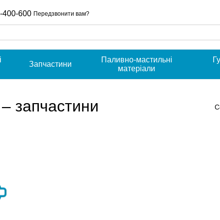
-400-600
Передзвонити вам?
і
Паливно-мастильні
Г
Запчастини
и
матеріали
 – запчастини
С