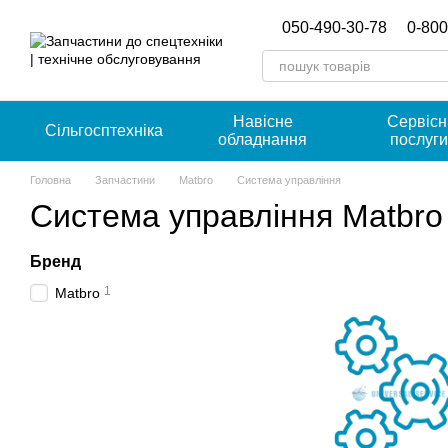
Перейти к основному контенту
050-490-30-78
0-800
Навісне
Сервісн
Сільгосптехніка
обладнання
послуг
Головна
Запчастини
Matbro
Система управління
Система управління Matbro
Бренд
1
Matbro