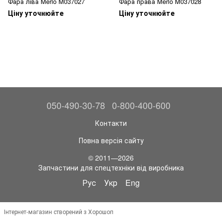
Фара ліва Merlo M037027
Фара права Merlo M037028
Ціну уточнюйте
Ціну уточнюйте
050-490-30-78
0-800-400-600
Контакти
Повна версія сайту
© 2011—2026
Запчастини для спецтехніки від виробника
Рус
Укр
Eng
Інтернет-магазин створений з Хорошоп