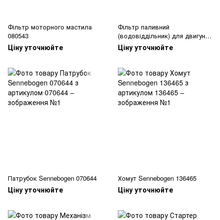
Фільтр моторного мастила
Фільтр паливний
080543
(водовіддільник) для двигуна
внутрішнього згоряння 087040
Ціну уточнюйте
Ціну уточнюйте
Патрубок Sennebogen 070644
Хомут Sennebogen 136465
Ціну уточнюйте
Ціну уточнюйте