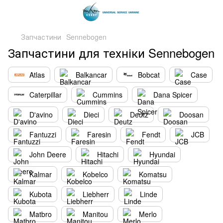
Запчастини
Sennebogen
Запчастини для техніки Sennebogen
Atlas
Balkancar
Bobcat
Case
Caterpillar
Cummins
Dana Spicer
D'avino
Dieci
Deutz
Doosan
Fantuzzi
Faresin
Fendt
JCB
John Deere
Hitachi
Hyundai
Kalmar
Kobelco
Komatsu
Kubota
Liebherr
Linde
Matbro
Manitou
Merlo