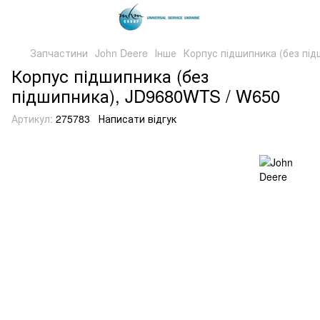
Запчастини
John Deere
Інше
Корпус підшипника (без пі
Корпус підшипника (без
підшипника), JD9680WTS / W650
Артикул:
275783
Написати відгук