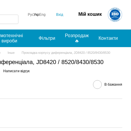
Мій кошик
Вхід
Рус
Укр
Eng
умотехнічні
Розпродаж
Фільтри
Контакти
вироби
🔥
e
Інше
Прокладка корпусу диференціала, JD8420 / 8520/8430/8530
ференціала, JD8420 / 8520/8430/8530
Написати відгук
В бажання