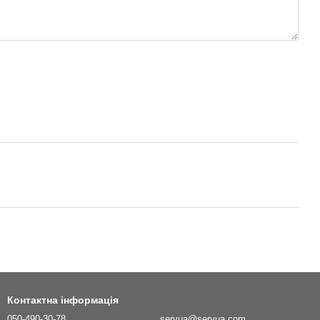
Контактна інформація
050-490-30-78
servua@servua.com