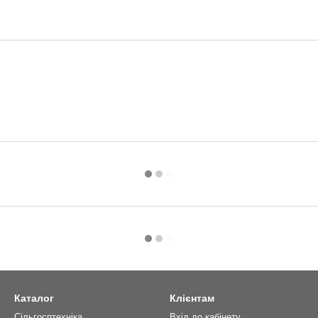
Каталог
Клієнтам
Сільгосптехніка
Вхід до кабінету