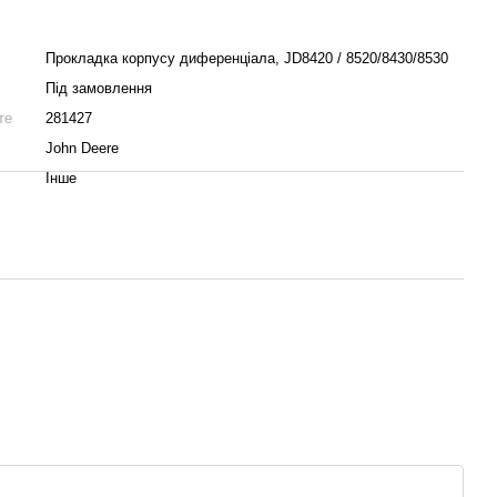
Прокладка корпусу диференціала, JD8420 / 8520/8430/8530
Під замовлення
те
281427
John Deere
Інше