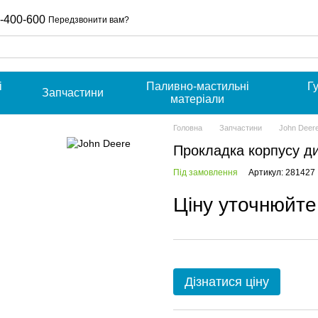
-400-600
Передзвонити вам?
і
Паливно-мастильні
Г
Запчастини
и
матеріали
Головна
Запчастини
John Deer
Прокладка корпусу ди
Під замовлення
Артикул: 281427
Ціну уточнюйте
Дізнатися ціну