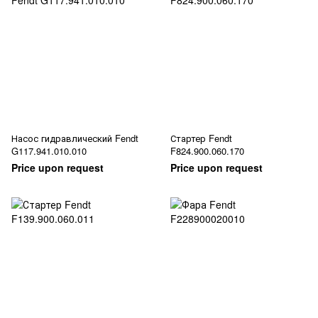
Насос гидравлический Fendt
Стартер Fendt
G117.941.010.010
F824.900.060.170
Price upon request
Price upon request