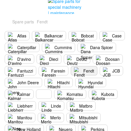
Spare parts
Fendt
Atlas
Balkancar
Bobcat
Case
Caterpillar
Cummins
Dana Spicer
D'avino
Dieci
Deutz
Doosan
Fantuzzi
Faresin
Fendt
JCB
John Deere
Hitachi
Hyundai
Kalmar
Komatsu
Kubota
Liebherr
Linde
Matbro
Manitou
Merlo
Mitsubishi
New Holland
Neuero
Perkins