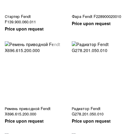
Стартер Fendt
Фара Fendt F228900020010
F139.900.060.011
Price upon request
Price upon request
Ремень приводной Fendt
Радиатор Fendt
X696.615.200.000
G278.201.050.010
Price upon request
Price upon request