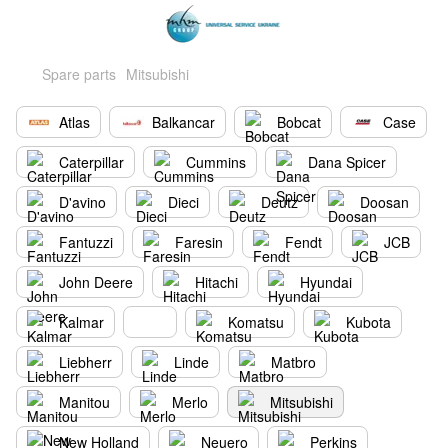
Spare parts
Mitsubishi
Atlas
Balkancar
Bobcat
Case
Caterpillar
Cummins
Dana Spicer
D'avino
Dieci
Deutz
Doosan
Fantuzzi
Faresin
Fendt
JCB
John Deere
Hitachi
Hyundai
Kalmar
Komatsu
Kubota
Liebherr
Linde
Matbro
Manitou
Merlo
Mitsubishi
New Holland
Neuero
Perkins