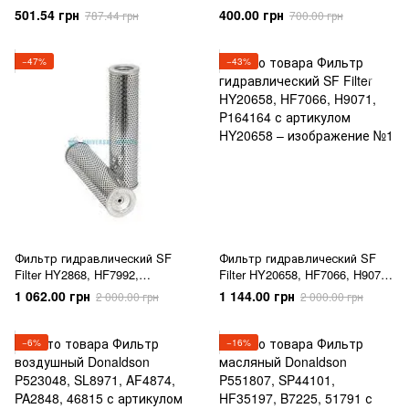
BT8898, P556005
501.54 грн
400.00 грн
787.44 грн
700.00 грн
−47%
−43%
Фильтр гидравлический SF
Фильтр гидравлический SF
Filter HY2868, HF7992,
Filter HY20658, HF7066, H9071,
PT8400MPG, P171818
P164164
1 062.00 грн
1 144.00 грн
2 000.00 грн
2 000.00 грн
−6%
−16%