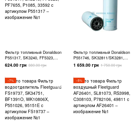
Фильтр топливный Donaldson
Фильтр топливный Donaldson
P551317, SK3240, FF5323,
P551746, SK32811/SK3281,
PF7655, P1085, 33592
FS19591/FS19934, WK1175X,
624.00 грн
1 659.00 грн
880.00 грн
1 750.00 грн
33780
−7%
−5%