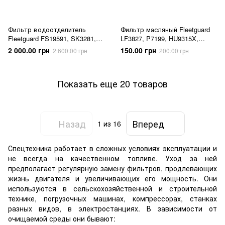
Фильтр водоотделитель
Фильтр масляный Fleetguard
Fleetguard FS19591, SK3281,
LF3827, P7199, HU9315X,
BF1395O, WK1175X, P551858,
92040E
2 000.00 грн
150.00 грн
2 600.00 грн
200.00 грн
33780
Показать еще 20 товаров
Назад
Вперед
1
из 16
Спецтехника работает в сложных условиях эксплуатации и
не всегда на качественном топливе. Уход за ней
предполагает регулярную замену фильтров, продлевающих
жизнь двигателя и увеличивающих его мощность. Они
используются в сельскохозяйственной и строительной
технике, погрузочных машинах, компрессорах, станках
разных видов, в электростанциях. В зависимости от
очищаемой среды они бывают: