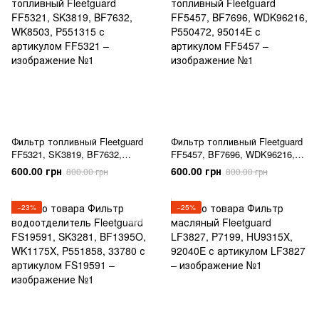
Фильтр топливный Fleetguard
Фильтр топливный Fleetguard
FF5321, SK3819, BF7632,
FF5457, BF7696, WDK96216,
WK8503, P551315
P550472, 95014E
600.00 грн
600.00 грн
800.00 грн
800.00 грн
−23%
−25%