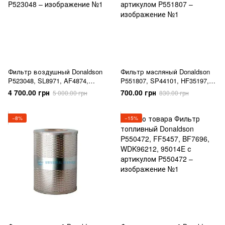
Фильтр воздушный Donaldson
Фильтр масляный Donaldson
P523048, SL8971, AF4874,
P551807, SP44101, HF35197,
PA2848, 46815
B7225, 51791
4 700.00 грн
700.00 грн
5 000.00 грн
830.00 грн
−8%
−15%