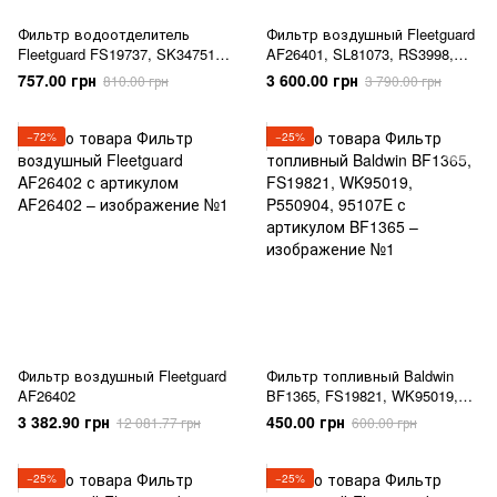
Фильтр водоотделитель
Фильтр воздушный Fleetguard
Fleetguard FS19737, SK34751,
AF26401, SL81073, RS3998,
BF1391O, WK10806X, P551026,
C308103, P782106, 49811
757.00 грн
3 600.00 грн
810.00 грн
3 790.00 грн
95151E
−72%
−25%
Фильтр воздушный Fleetguard
Фильтр топливный Baldwin
AF26402
BF1365, FS19821, WK95019,
P550904, 95107E
3 382.90 грн
450.00 грн
12 081.77 грн
600.00 грн
−25%
−25%