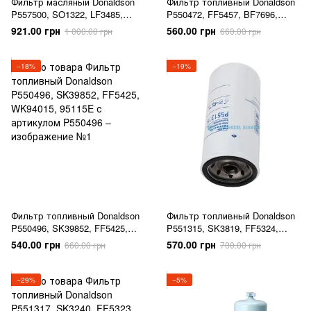
Фильтр масляный Donaldson
Фильтр топливный Donaldson
P557500, SO1322, LF3485,
P550472, FF5457, BF7696,
P7003, 51591
WDK96212, 95014E
921.00 грн
560.00 грн
1 000.00 грн
660.00 грн
−18%
−19%
Фильтр топливный Donaldson
Фильтр топливный Donaldson
P550496, SK39852, FF5425,
P551315, SK3819, FF5324,
WK94015, 95115E
BF7632/BF7634, WK8503,
540.00 грн
570.00 грн
660.00 грн
700.00 грн
33626
−29%
−5%