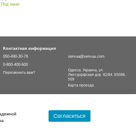
Под заказ
Контактная информация
050-490-30-78
servua@servua.com
0-800-400-600
Одесса, Украина, ул.
Перезвонить вам?
Люстдорфская дор. 92/94, 65088,
509
Карта проезда
надежной
Согласиться
на