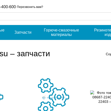
-400-600
Перезвонить вам?
ые
Горюче-смазочные
Резинот
Запчасти
материалы
из
su – запчасти
Со