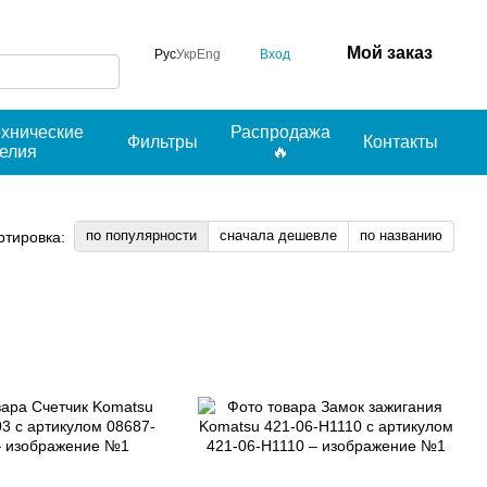
Мой заказ
Вход
Рус
Укр
Eng
ехнические
Распродажа
Фильтры
Контакты
делия
🔥
по популярности
сначала дешевле
по названию
ртировка: