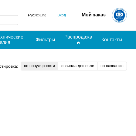
Мой заказ
Вход
Рус
Укр
Eng
ехнические
Распродажа
Фильтры
Контакты
делия
🔥
по популярности
сначала дешевле
по названию
ртировка: