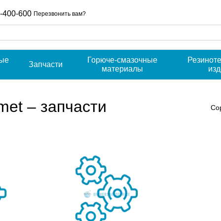
-400-600
Перезвонить вам?
ые
Горюче-смазочные
Резинот
Запчасти
материалы
из
met – запчасти
Со