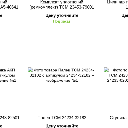
ений
Комплект уплотнений
Цилиндр т
9A5-40641
(ремкомплект) TCM 23453-79801
1
е
Цену уточняйте
Це
Под заказ
243-82501
Палец TCM 24234-32182
Ступица 
е
Цену уточняйте