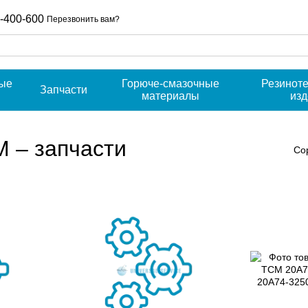
-400-600
Перезвонить вам?
ые
Горюче-смазочные
Резинот
Запчасти
материалы
из
M – запчасти
Со