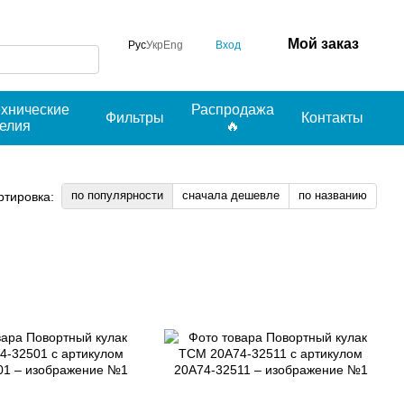
Мой заказ
Вход
Рус
Укр
Eng
ехнические
Распродажа
Фильтры
Контакты
делия
🔥
по популярности
сначала дешевле
по названию
ртировка: