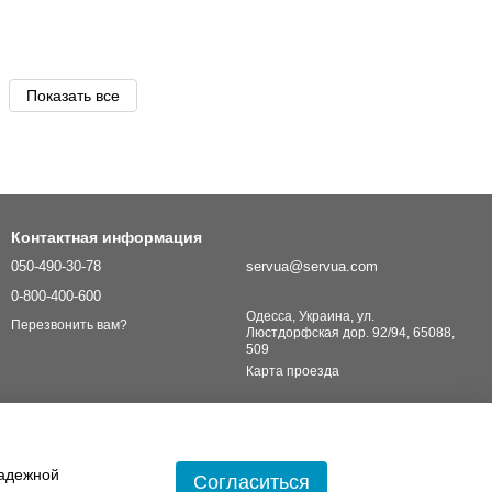
Показать все
Контактная информация
050-490-30-78
servua@servua.com
0-800-400-600
Одесса, Украина, ул.
Перезвонить вам?
Люстдорфская дор. 92/94, 65088,
509
Карта проезда
надежной
Согласиться