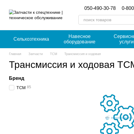
Перейти к основному контенту
050-490-30-78
0-800
Навесное
Сервисн
Сельхозтехника
оборудование
услуги
Главная
Запчасти
TCM
Трансмиссия и ходовая
Трансмиссия и ходовая TC
Бренд
85
TCM