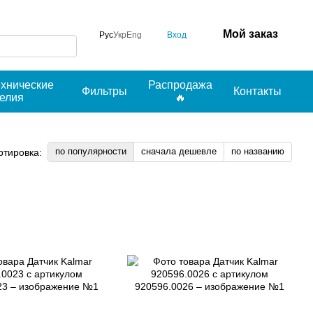
Мой заказ
Вход
Рус
Укр
Eng
ехнические
Распродажа
Фильтры
Контакты
делия
🔥
по популярности
сначала дешевле
по названию
ртировка: