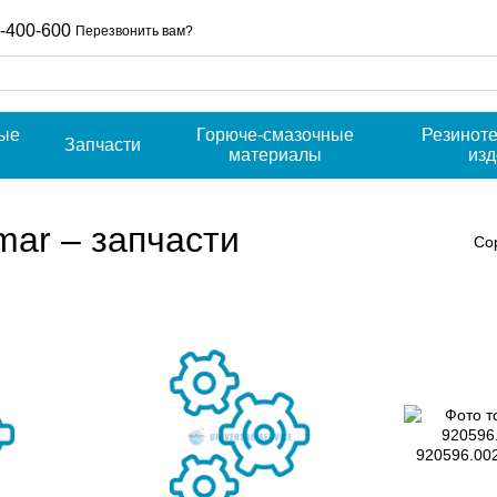
-400-600
Перезвонить вам?
ые
Горюче-смазочные
Резинот
Запчасти
материалы
из
mar – запчасти
Со