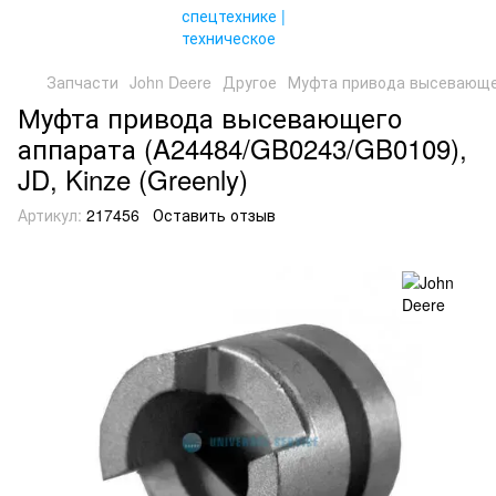
Запчасти
John Deere
Другое
Муфта привода высевающего
Муфта привода высевающего
аппарата (A24484/GB0243/GB0109),
JD, Kinze (Greenly)
Артикул:
217456
Оставить отзыв