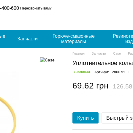
-400-600
Перезвонить вам?
ые
Горюче-смазочные
Резинот
Запчасти
материалы
из
Главная
Запчасти
Case
Ра
Уплотнительное кол
В наличии
Артикул: 1286076C1
69.62 грн
126.58
Купить
Быстрый з