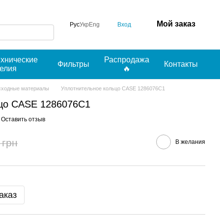
Мой заказ
Вход
Рус
Укр
Eng
ехнические
Распродажа
Фильтры
Контакты
делия
🔥
сходные материалы
Уплотнительное кольцо CASE 1286076C1
ьцо CASE 1286076C1
Оставить отзыв
 грн
В желания
аказ