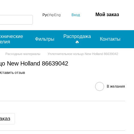
Мой заказ
Вход
Рус
Укр
Eng
ехнические
Распродажа
Фильтры
Контакты
делия
🔥
Расходные материалы
Уплотнительное кольцо New Holland 86639042
цо New Holland 86639042
ставить отзыв
В желания
аказ