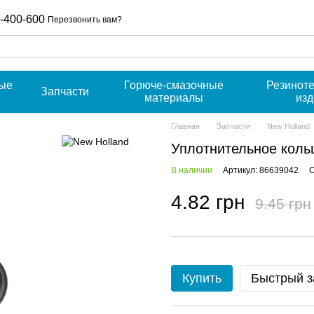
-400-600
Перезвонить вам?
ые
Горюче-смазочные
Резинот
Запчасти
материалы
из
Главная
Запчасти
New Holland
Уплотнительное коль
В наличии
Артикул: 86639042
О
4.82 грн
9.45 грн
Купить
Быстрый з